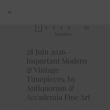
1
2
3
4
5
…
33
Suivant »
28 Juin 2026 –
Important Modern
& Vintage
Timepieces, by
Antiquorum &
Accademia Fine Art