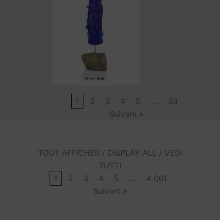
1
2
3
4
5
…
33
Suivant »
TOUT AFFICHER / DISPLAY ALL / VEDI
TUTTI
1
2
3
4
5
…
4 061
Suivant »