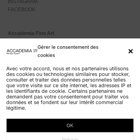
INSTAGRAM
FACEBOOK
Accademia Fine Art
27, Boulevard des Moulins
Gérer le consentement des
98000 Monaco MC
cookies
Tel : +377 99 99 86 70
Avec votre accord, nous et nos partenaires utilisons
des cookies ou technologies similaires pour stocker,
consulter et traiter des données personnelles telles
que votre visite sur ce site internet, les adresses IP et
les identifiants de cookie. Certains partenaires ne
demandent pas votre consentement pour traiter vos
données et se fondent sur leur intérêt commercial
HOME
légitime.
AUCTIONS
BEST RESULTS
OK
GALERIE EXPO
Refuser