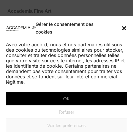
Accademia Fine Art
27, Boulevard des Moulins
Gérer le consentement des
98000 Monaco MC
cookies
Tel : +377 99 99 86 70
Avec votre accord, nous et nos partenaires utilisons
des cookies ou technologies similaires pour stocker,
consulter et traiter des données personnelles telles
que votre visite sur ce site internet, les adresses IP et
les identifiants de cookie. Certains partenaires ne
demandent pas votre consentement pour traiter vos
HOME
données et se fondent sur leur intérêt commercial
légitime.
AUCTIONS
BEST RESULTS
OK
GALERIE EXPO
Refuser
CONTACT
Voir les préférences
LA MAISON