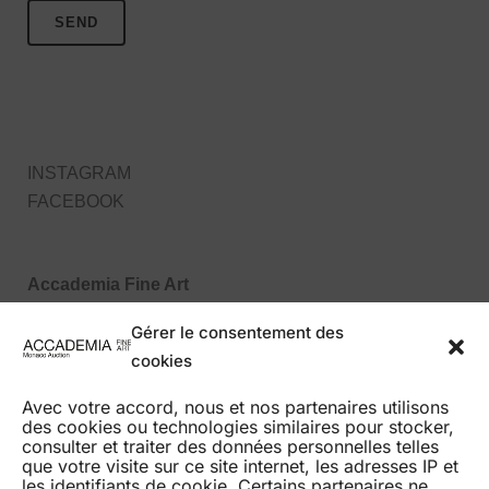
INSTAGRAM
FACEBOOK
Accademia Fine Art
27, Boulevard des Moulins
Gérer le consentement des
98000 Monaco MC
cookies
Tel : +377 99 99 86 70
Avec votre accord, nous et nos partenaires utilisons
des cookies ou technologies similaires pour stocker,
consulter et traiter des données personnelles telles
que votre visite sur ce site internet, les adresses IP et
les identifiants de cookie. Certains partenaires ne