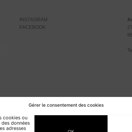
INSTAGRAM
A
FACEBOOK
27
9
Te
Gérer le consentement des cookies
IONS
BEST RESULTS
GALERIE EXPO
CONTAC
es cookies ou
Conditions générales de vente
-
Gérer les Cookies
er des données
 les adresses
OK