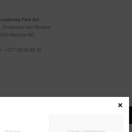
ccademia Fine Art
, Boulevard des Moulins
8000 Monaco MC
l : +377 99 99 86 70
T
LA MAISON
Refuser
Voir les préférences