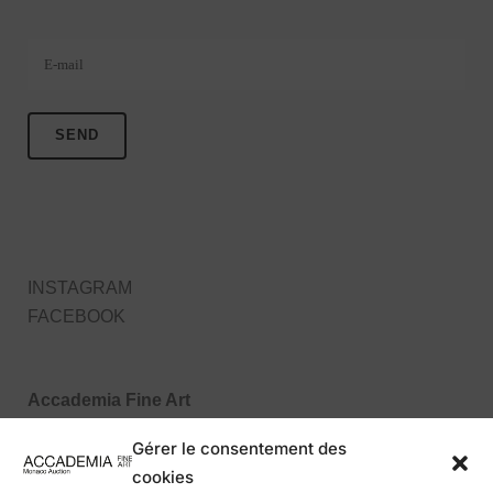
Veuillez laisser ce champ vide.
INSTAGRAM
FACEBOOK
Accademia Fine Art
27, Boulevard des Moulins
Gérer le consentement des
98000 Monaco MC
cookies