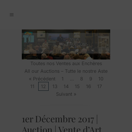
Toutes nos Ventes aux Enchères
All our Auctions – Tutte le nostre Aste
« Précédent
1
…
8
9
10
11
12
13
14
15
16
17
Suivant »
1er Décembre 2017 |
Auction | Vente d’Art