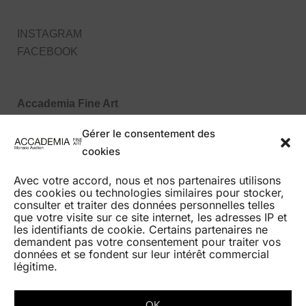
INSTAGRAM
FACEBOOK
Accademia Fine Art
27, Boulevard des Moulins
Gérer le consentement des
98000 Monaco MC
cookies
Tel : +377 99 99 86 70
Avec votre accord, nous et nos partenaires utilisons
des cookies ou technologies similaires pour stocker,
consulter et traiter des données personnelles telles
que votre visite sur ce site internet, les adresses IP et
les identifiants de cookie. Certains partenaires ne
demandent pas votre consentement pour traiter vos
données et se fondent sur leur intérêt commercial
HOME
légitime.
AUCTIONS
BEST RESULTS
OK