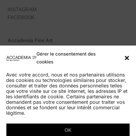
INSTAGRAM
FACEBOOK
Accademia Fine Art
27, Boulevard des Moulins
Gérer le consentement des
98000 Monaco MC
cookies
Tel : +377 99 99 86 70
Avec votre accord, nous et nos partenaires utilisons
des cookies ou technologies similaires pour stocker,
consulter et traiter des données personnelles telles
que votre visite sur ce site internet, les adresses IP et
les identifiants de cookie. Certains partenaires ne
demandent pas votre consentement pour traiter vos
données et se fondent sur leur intérêt commercial
HOME
légitime.
AUCTIONS
BEST RESULTS
OK