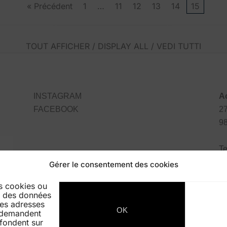
« Précédent
1
…
11
12
13
14
15
TOUT AFFICHER / DISPLAY ALL / VEDI TUTTI
INSTAGRAM
A
FACEBOOK
27
9
Te
Gérer le consentement des cookies
es cookies ou
er des données
 les adresses
OK
e demandent
fondent sur