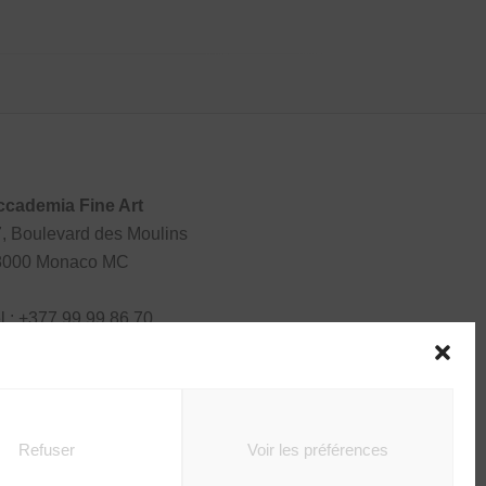
ccademia Fine Art
, Boulevard des Moulins
8000 Monaco MC
l : +377 99 99 86 70
Refuser
Voir les préférences