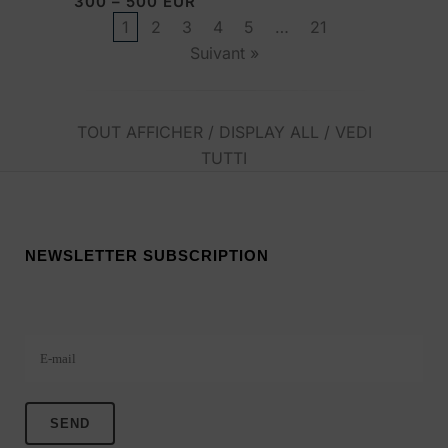
300 – 500 EUR
1
2
3
4
5
…
21
Suivant »
TOUT AFFICHER / DISPLAY ALL / VEDI
TUTTI
NEWSLETTER SUBSCRIPTION
Veuillez laisser ce champ vide.