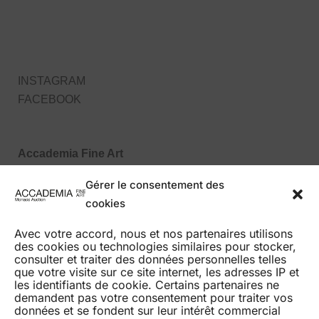
INSTAGRAM
FACEBOOK
Accademia Fine Art
27, Boulevard des Moulins
Gérer le consentement des
98000 Monaco MC
cookies
Tel : +377 99 99 86 70
Avec votre accord, nous et nos partenaires utilisons
des cookies ou technologies similaires pour stocker,
consulter et traiter des données personnelles telles
que votre visite sur ce site internet, les adresses IP et
les identifiants de cookie. Certains partenaires ne
demandent pas votre consentement pour traiter vos
données et se fondent sur leur intérêt commercial
HOME