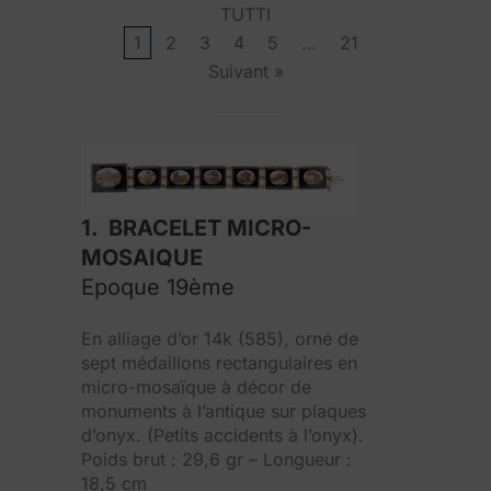
TUTTI
1
2
3
4
5
…
21
Suivant »
1. BRACELET MICRO-
MOSAIQUE
Epoque 19ème
En alliage d’or 14k (585), orné de
sept médaillons rectangulaires en
micro-mosaïque à décor de
monuments à l’antique sur plaques
d’onyx. (Petits accidents à l’onyx).
Poids brut : 29,6 gr – Longueur :
18,5 cm