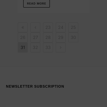
READ MORE
23
24
25
26
27
28
29
30
31
32
33
NEWSLETTER SUBSCRIPTION
Veuillez laisser ce champ vide.