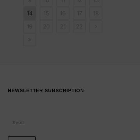
9
10
11
12
13
14
15
16
17
18
19
20
21
22
NEWSLETTER SUBSCRIPTION
Veuillez laisser ce champ vide.