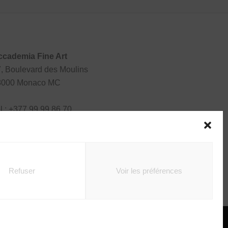
ccademia Fine Art
, Boulevard des Moulins
8000 Monaco MC
l : +377 99 99 86 70
Refuser
Voir les préférences
T
LA MAISON