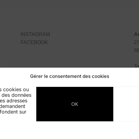
INSTAGRAM
A
FACEBOOK
27
9
Te
Gérer le consentement des cookies
es cookies ou
er des données
 les adresses
OK
e demandent
fondent sur
IONS
BEST RESULTS
GALERIE EXPO
CONTAC