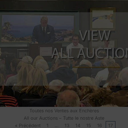
Toutes nos Ventes aux Enchères
All our Auctions – Tutte le nostre Aste
« Précédent
1
…
13
14
15
16
17