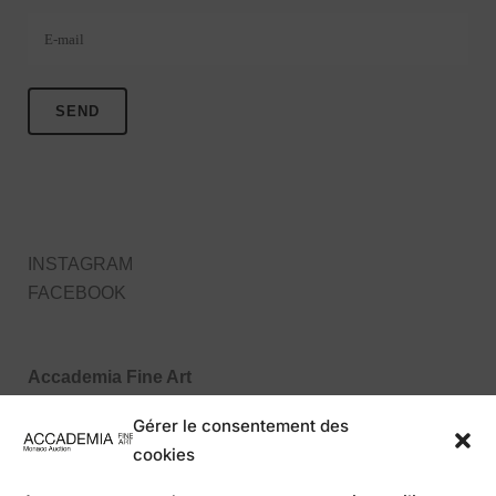
Veuillez laisser ce champ vide.
INSTAGRAM
FACEBOOK
Accademia Fine Art
27, Boulevard des Moulins
Gérer le consentement des
98000 Monaco MC
cookies
Tel : +377 99 99 86 70