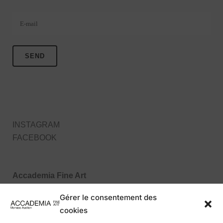
Veuillez laisser ce champ vide.
INSTAGRAM
FACEBOOK
Accademia Fine Art
27, Boulevard des Moulins
Gérer le consentement des
98000 Monaco MC
cookies