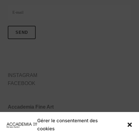
Veuillez laisser ce champ vide.
INSTAGRAM
FACEBOOK
Accademia Fine Art
27, Boulevard des Moulins
Gérer le consentement des
98000 Monaco MC
cookies